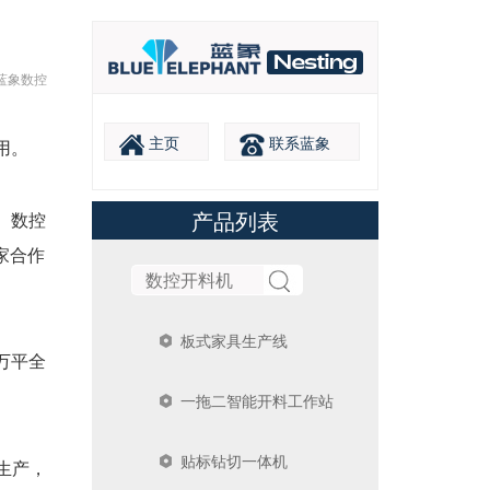
蓝象数控
主页
联系蓝象
用。
产品列表
、数控
家合作
板式家具生产线
万平全
一拖二智能开料工作站
贴标钻切一体机
生产，