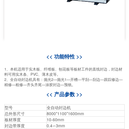
<< 功能特性 >>
1、本机适用于实木板、纤维板、刨花板等板材工件的直线封边，封边材
料可用实木条、PVC、薄木皮等。
2、全自动封边机具有：抛光2—抛光1—开槽—平刮—刮边—跟踪修边—
精修—粗修—齐头齐尾—涂胶封边—预铣。
<< 产品参数 >>
型号
全自动封边机
总外形尺寸
8000*1100*1600mm
板材厚度
10-60mm
封边带厚度
0.4∽3mm