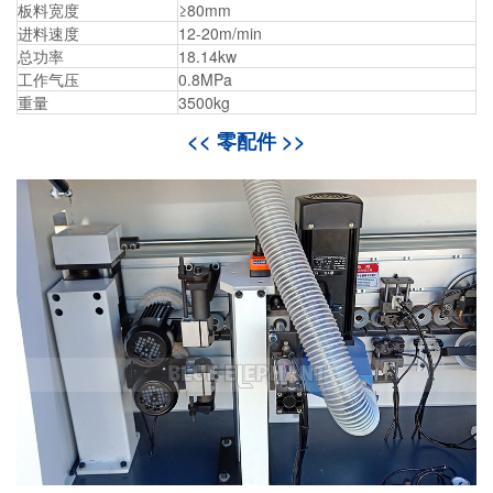
板料宽度
≥80mm
进料速度
12-20m/min
总功率
18.14kw
工作气压
0.8MPa
重量
3500kg
<< 零配件 >>